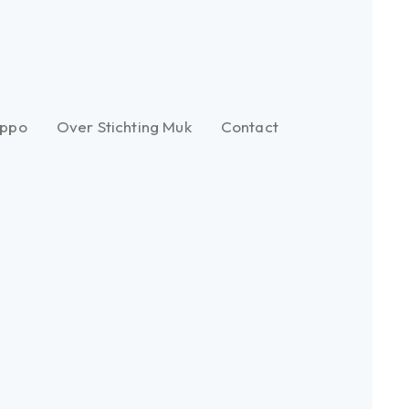
ippo
Over Stichting Muk
Contact
Muk’s verhaal
Veelgestelde vragen
Doneren