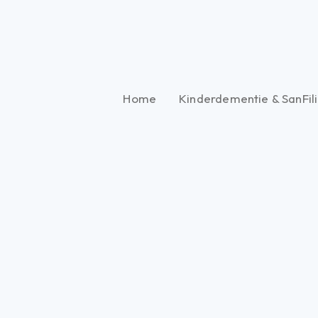
ndeling te geven.
Home
Kinderdementie & SanFil
De behandelingen